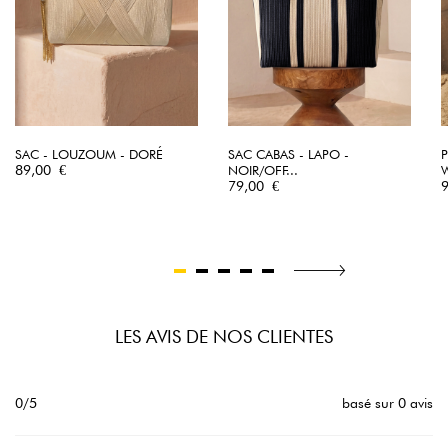
SAC - LOUZOUM - DORÉ
SAC CABAS - LAPO -
P
Prix
89,00 €
NOIR/OFF...
Prix
P
79,00 €
LES AVIS DE NOS CLIENTES
0/5
basé sur 0 avis