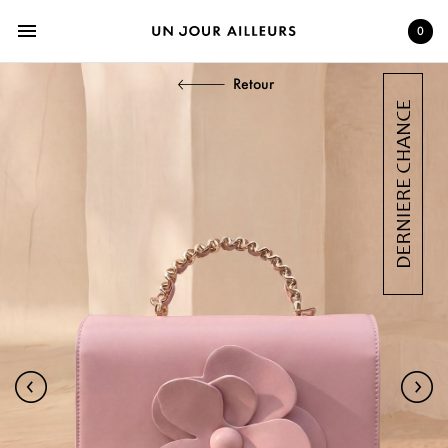
menu
0
Retour