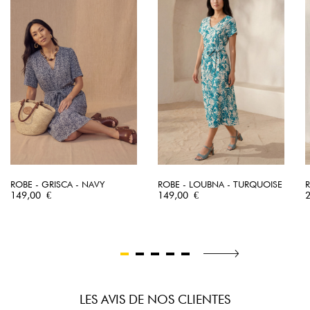
ROBE - GRISCA - NAVY
ROBE - LOUBNA - TURQUOISE
R
Prix
Prix
P
149,00 €
149,00 €
LES AVIS DE NOS CLIENTES