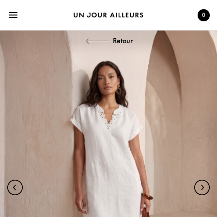
menu
0
Retour