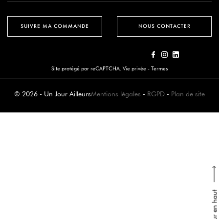
SUIVRE MA COMMANDE
NOUS CONTACTER
Site protégé par reCAPTCHA.
Vie privée
-
Termes
© 2026 - Un Jour Ailleurs
Mentions légales
-
RGPD
-
Plan de site
Retour en haut