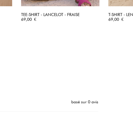
TEE-SHIRT - LANCELOT - FRAISE
T-SHIRT - L
Prix
APERÇU RAPIDE
Prix
69,00 €
69,00 €
basé sur 0 avis