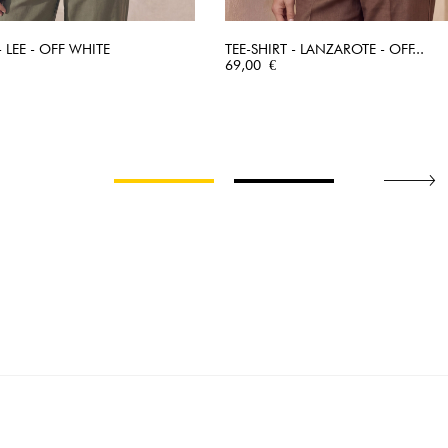
- LEE - OFF WHITE
TEE-SHIRT - LANZAROTE - OFF...
APERÇU RAPIDE
Prix
APERÇU RAPIDE
69,00 €