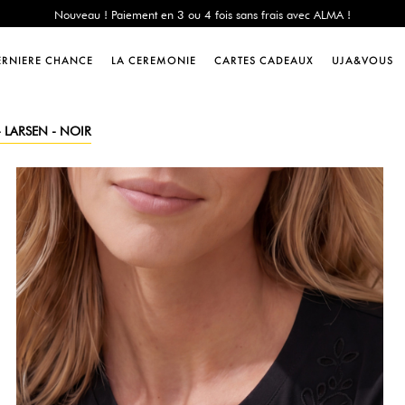
e Chance : -60% sur une sélection jusqu'au 23/08 en vous connectant à votre 
Livraison offerte dès 200€ d'achat
Nouveau ! Paiement en 3 ou 4 fois sans frais avec ALMA !
ERNIERE CHANCE
LA CEREMONIE
CARTES CADEAUX
UJA&VOUS
e Chance : -60% sur une sélection jusqu'au 23/08 en vous connectant à votre 
Livraison offerte dès 200€ d'achat
Nouveau ! Paiement en 3 ou 4 fois sans frais avec ALMA !
- LARSEN - NOIR