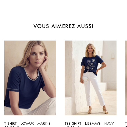
VOUS AIMEREZ AUSSI
T-SHIRT - LOYAUX - MARINE
TEE-SHIRT - LISEMAYE - NAVY
T