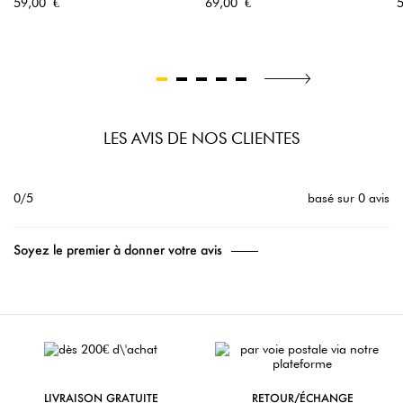
Prix
Prix
P
59,00 €
69,00 €
LES AVIS DE NOS CLIENTES
0/5
basé sur 0 avis
Soyez le premier à donner votre avis
LIVRAISON GRATUITE
RETOUR/ÉCHANGE