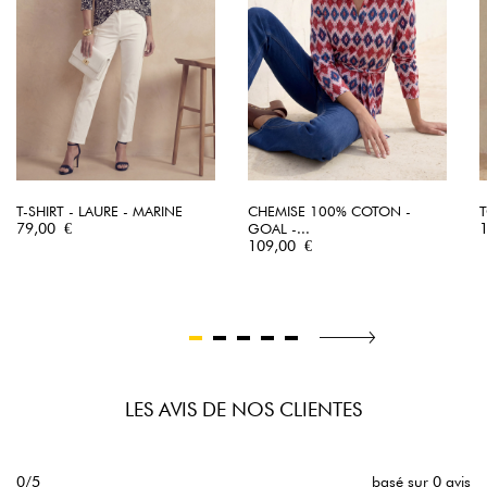
T-SHIRT - LAURE - MARINE
CHEMISE 100% COTON -
T
Prix
P
79,00 €
GOAL -...
Prix
109,00 €
LES AVIS DE NOS CLIENTES
0/5
basé sur 0 avis