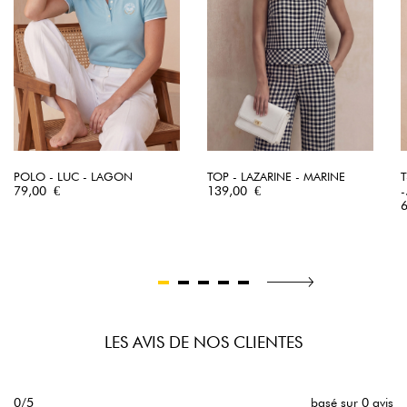
POLO - LUC - LAGON
TOP - LAZARINE - MARINE
T
Prix
Prix
79,00 €
139,00 €
-
P
LES AVIS DE NOS CLIENTES
0/5
basé sur 0 avis