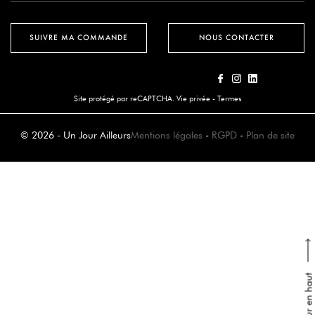
SUIVRE MA COMMANDE
NOUS CONTACTER
Site protégé par reCAPTCHA.
Vie privée
-
Termes
© 2026 - Un Jour Ailleurs
Mentions légales
-
RGPD
-
Plan de site
Retour en haut