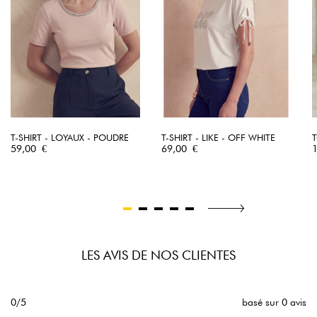
T-SHIRT - LOYAUX - POUDRE
T-SHIRT - LIKE - OFF WHITE
T
Prix
Prix
P
59,00 €
69,00 €
LES AVIS DE NOS CLIENTES
0/5
basé sur 0 avis