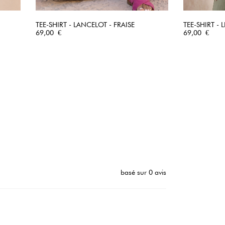
TEE-SHIRT - LANCELOT - FRAISE
TEE-SHIRT - 
Prix
APERÇU RAPIDE
Prix
69,00 €
69,00 €
basé sur 0 avis