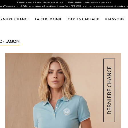
e Chance : -60% sur une sélection jusqu'au 23/08 en vous connectant à votre 
Livraison offerte dès 200€ d'achat
Nouveau ! Paiement en 3 ou 4 fois sans frais avec ALMA !
ERNIERE CHANCE
LA CEREMONIE
CARTES CADEAUX
UJA&VOUS
e Chance : -60% sur une sélection jusqu'au 23/08 en vous connectant à votre 
Livraison offerte dès 200€ d'achat
Nouveau ! Paiement en 3 ou 4 fois sans frais avec ALMA !
C - LAGON