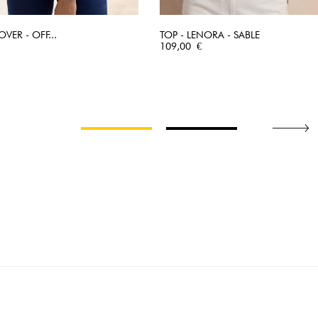
OVER - OFF...
TOP - LENORA - SABLE
APERÇU RAPIDE
Prix
APERÇU RAPIDE
109,00 €