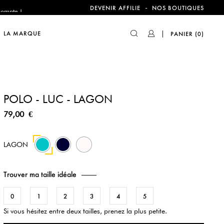
compte !
-
DEVENIR AFFILIE
NOS BOUTIQUES
LA MARQUE
PANIER
(0)
compte !
POLO - LUC - LAGON
79,00 €
44
54
LAGON
Trouver ma taille idéale
0
1
2
3
4
5
Si vous hésitez entre deux tailles, prenez la plus petite.