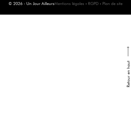
© 2026 - Un Jour Ailleurs
Mentions légales
-
RGPD
-
Plan de site
Retour en haut