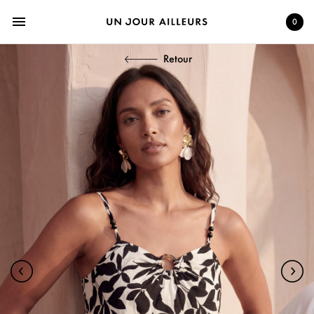
menu
0
Retour