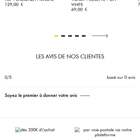
Prix
P
129,00 €
WHITE
Prix
69,00 €
LES AVIS DE NOS CLIENTES
0/5
basé sur 0 avis
Soyez le premier à donner votre avis