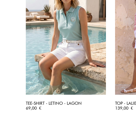
TEE-SHIRT - LETINO - LAGON
TOP - LALI
Prix
APERÇU RAPIDE
Prix
69,00 €
139,00 €