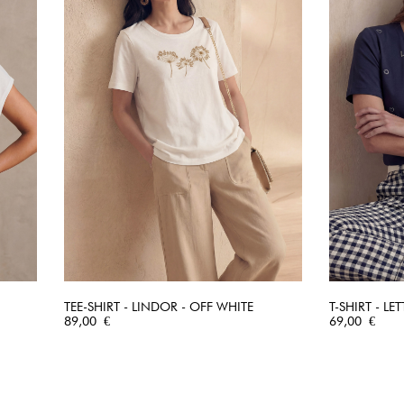
TEE-SHIRT - LINDOR - OFF WHITE
T-SHIRT - LE
Prix
APERÇU RAPIDE
Prix
89,00 €
69,00 €