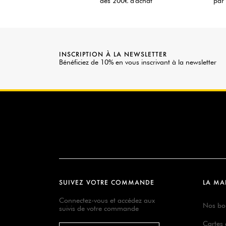
dès 200€ d'achat
par 
INSCRIPTION À LA NEWSLETTER
Bénéficiez de 10% en vous inscrivant à la newsletter
SUIVEZ VOTRE COMMANDE
LA MA
Connectez-vous et accédez aux
Nos bo
suivis de votre commande
Cartes