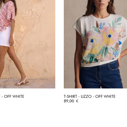
E - OFF WHITE
T-SHIRT - LIZZO - OFF WHITE
APERÇU RAPIDE
Prix
APERÇU RAPIDE
89,00 €