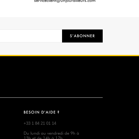
serviceclient@unjourailleurs.com
S’ABONNER
BESOIN D'AIDE ?
+33 1 84 21 01 14
Du lundi au vendredi de 9h à
13h et de 14h à 17h