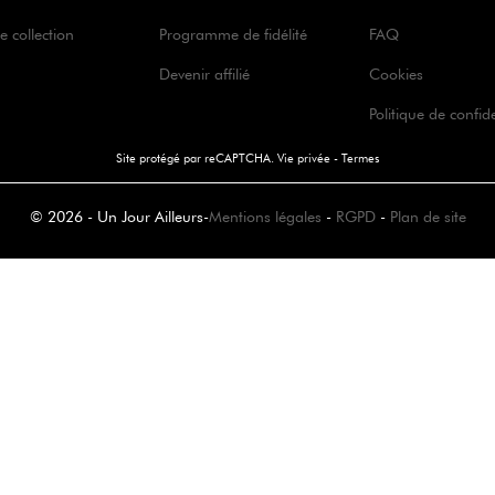
e collection
Programme de fidélité
FAQ
Devenir affilié
Cookies
Politique de confide
Site protégé par reCAPTCHA.
Vie privée
-
Termes
© 2026 - Un Jour Ailleurs
-
Mentions légales
-
RGPD
-
Plan de site