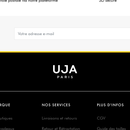
voie postale via notre plateforme
3D secure
RQUE
NOS SERVICES
PLUS D'INFOS
utiques
Livraisons et retours
CGV
 cadeaux
Retour et Rétractation
Guide des tailles