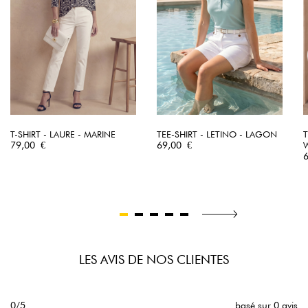
T-SHIRT - LAURE - MARINE
TEE-SHIRT - LETINO - LAGON
T
Prix
Prix
79,00 €
69,00 €
P
LES AVIS DE NOS CLIENTES
0/5
basé sur 0 avis