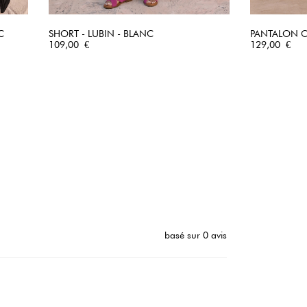
C
SHORT - LUBIN - BLANC
PANTALON CO
Prix
APERÇU RAPIDE
Prix
109,00 €
129,00 €
basé sur 0 avis