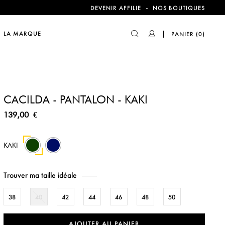
compte !
-
DEVENIR AFFILIE
NOS BOUTIQUES
LA MARQUE
PANIER
(0)
compte !
CACILDA - PANTALON - KAKI
139,00 €
43
KAKI
Trouver ma taille idéale
38
40
42
44
46
48
50
AJOUTER AU PANIER