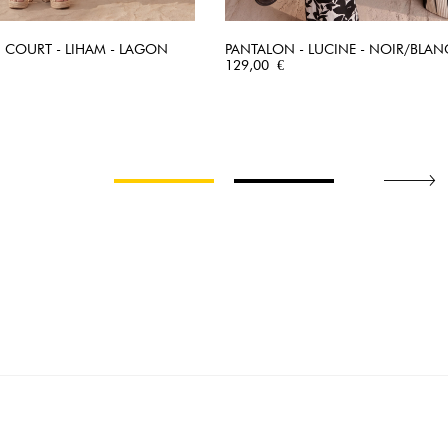
 COURT - LIHAM - LAGON
PANTALON - LUCINE - NOIR/BLAN
APERÇU RAPIDE
Prix
APERÇU RAPIDE
129,00 €