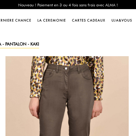
e Chance : -60% sur une sélection jusqu'au 23/08 en vous connectant à votre 
Livraison offerte dès 200€ d'achat
Nouveau ! Paiement en 3 ou 4 fois sans frais avec ALMA !
ERNIERE CHANCE
LA CEREMONIE
CARTES CADEAUX
UJA&VOUS
e Chance : -60% sur une sélection jusqu'au 23/08 en vous connectant à votre 
Livraison offerte dès 200€ d'achat
Nouveau ! Paiement en 3 ou 4 fois sans frais avec ALMA !
 - PANTALON - KAKI