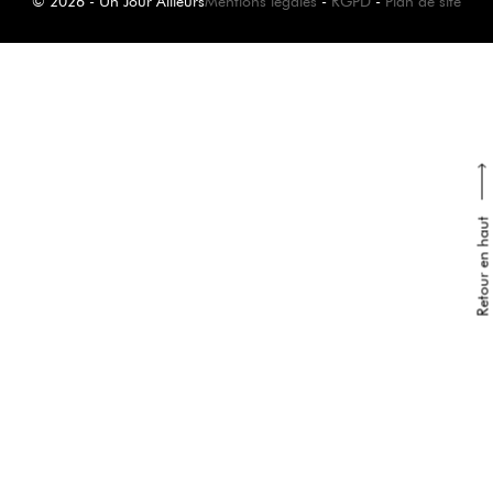
© 2026 - Un Jour Ailleurs
Mentions légales
-
RGPD
-
Plan de site
Retour en haut