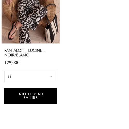
PANTALON - LUCINE -
NOIR/BLANC
Prix
129,00€
38
AJOUTER AU
PANIER