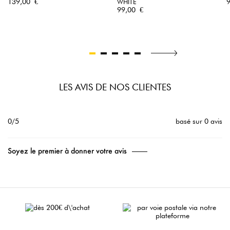
Prix
P
139,00 €
WHITE
Prix
99,00 €
LES AVIS DE NOS CLIENTES
0/5
basé sur 0 avis
Soyez le premier à donner votre avis