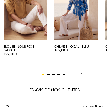
BLOUSE - LOUR ROSE -
CHEMISE - GOAL - BLEU
C
Prix
P
SAFRAN
109,00 €
Prix
129,00 €
LES AVIS DE NOS CLIENTES
0/5
basé sur 0 avis