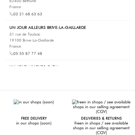
62400 Béthune
France
03 21 68 63 63
UN JOUR AILLEURS BRIVE-LA-GAILLARDE
31 rue de Toulzac
19100 Brive-La-Gaillarde
France
05 55 87 77 48
UN JOUR AILLEURS CAEN
13 rue Bellivet
14000 Caen
France
02 50 85 87 67
UN JOUR AILLEURS CHALON
73 Grande Rue
FREE DELIVERY
DELIVERIES & RETURNS
71100 Chalon-sur-Saône
in our shops (soon)
freen in shops / see available
France
shops in our selling agreement
03 58 23 98 67
(CGV)