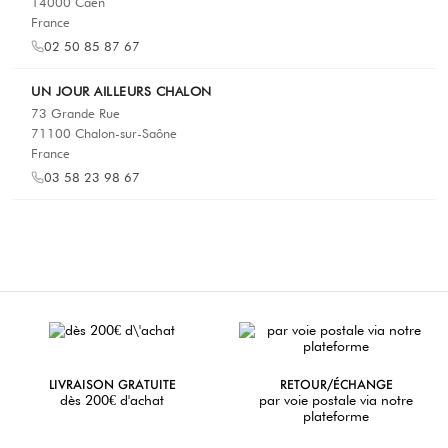
14000 Caen
France
02 50 85 87 67
UN JOUR AILLEURS CHALON
73 Grande Rue
71100 Chalon-sur-Saône
France
03 58 23 98 67
UN JOUR AILLEURS CHAMBÉRY
3 rue de Boigne
73000 Chambery
France
04 79 65 26 92
UN JOUR AILLEURS CHARTRES
9 Rue Noël Ballay
LIVRAISON GRATUITE
RETOUR/ÉCHANGE
28000 Chartres
dès 200€ d'achat
par voie postale via notre
plateforme
France
02 34 40 16 73