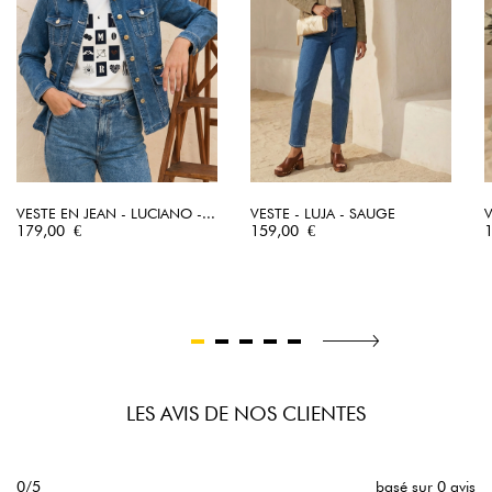
VESTE EN JEAN - LUCIANO -...
VESTE - LUJA - SAUGE
V
Prix
Prix
P
179,00 €
159,00 €
LES AVIS DE NOS CLIENTES
0/5
basé sur 0 avis