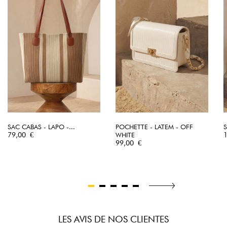
SAC CABAS - LAPO -...
POCHETTE - LATEM - OFF
S
Prix
P
79,00 €
WHITE
Prix
99,00 €
LES AVIS DE NOS CLIENTES