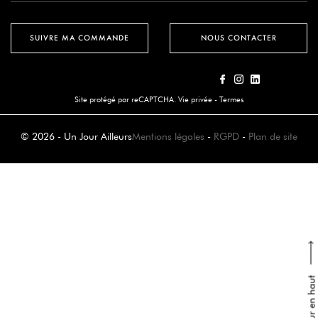
SUIVRE MA COMMANDE
NOUS CONTACTER
Site protégé par reCAPTCHA.
Vie privée
-
Termes
© 2026 - Un Jour Ailleurs
Mentions légales
-
RGPD
-
Plan de site
Retour en haut