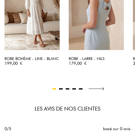
ROBE BOHÈME - LINE - BLANC
ROBE - LARRE - NILS
R
Prix
Prix
P
199,00 €
179,00 €
LES AVIS DE NOS CLIENTES
0/5
basé sur 0 avis