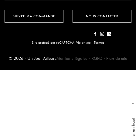
SUIVRE MA COMMANDE
NOUS CONTACTER
Site protégé par reCAPTCHA.
Vie privée
-
Termes
© 2026 - Un Jour Ailleurs
Mentions légales
-
RGPD
-
Plan de site
Retour en haut