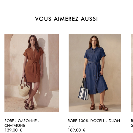
VOUS AIMEREZ AUSSI
ROBE - GARONNE -
ROBE 100% LYOCELL - DIJON
R
P
CHATAIGNE
-...
Prix
Prix
139,00 €
189,00 €