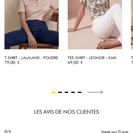
T-SHIRT - LALALAND - POUDRE
TEE-SHIRT - LEONOR - KAKI
T
Prix
Prix
P
79,00 €
69,00 €
LES AVIS DE NOS CLIENTES
0/5
basé sur 0 avis