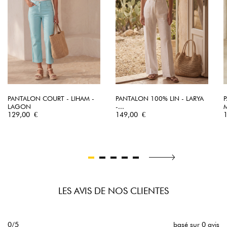
PANTALON COURT - LIHAM -
PANTALON 100% LIN - LARYA
LAGON
-...
Prix
Prix
P
129,00 €
149,00 €
LES AVIS DE NOS CLIENTES
0/5
basé sur 0 avis