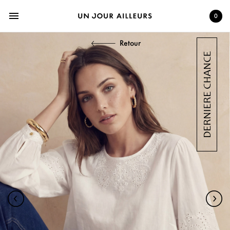
menu
0
Retour