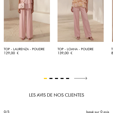
TOP - LAURENZA - POUDRE
TOP - LOANA - POUDRE
T
Prix
Prix
P
129,00 €
139,00 €
LES AVIS DE NOS CLIENTES
0/5
basé sur 0 avis