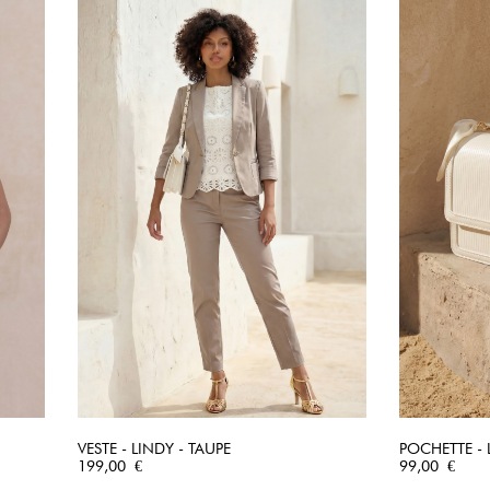
VESTE - LINDY - TAUPE
POCHETTE - 
Prix
APERÇU RAPIDE
Prix
199,00 €
99,00 €