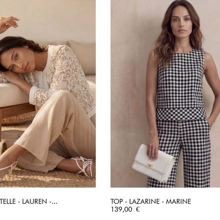
ELLE - LAUREN -...
TOP - LAZARINE - MARINE
APERÇU RAPIDE
Prix
APERÇU RAPIDE
139,00 €