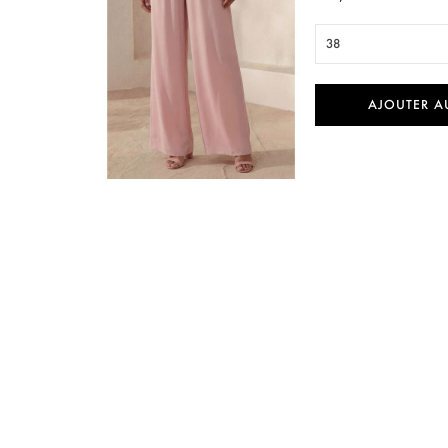
38
AJOUTER A

Aperçu rapide