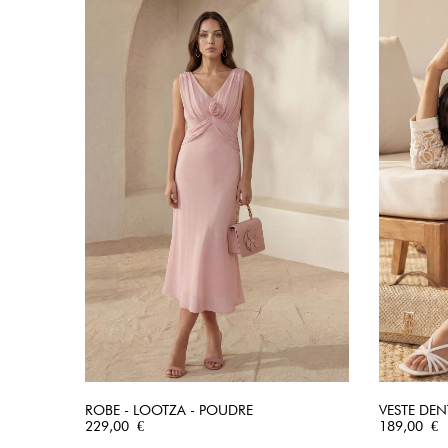
ROBE - LOOTZA - POUDRE
VESTE DENT
Prix
APERÇU RAPIDE
Prix
229,00 €
189,00 €