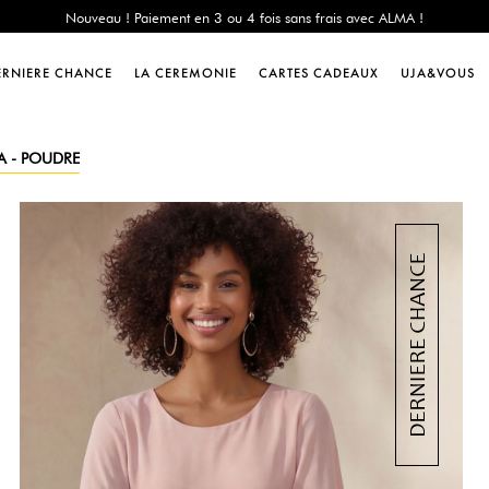
e Chance : -60% sur une sélection jusqu'au 23/08 en vous connectant à votre 
Livraison offerte dès 200€ d'achat
Nouveau ! Paiement en 3 ou 4 fois sans frais avec ALMA !
ERNIERE CHANCE
LA CEREMONIE
CARTES CADEAUX
UJA&VOUS
e Chance : -60% sur une sélection jusqu'au 23/08 en vous connectant à votre 
Livraison offerte dès 200€ d'achat
Nouveau ! Paiement en 3 ou 4 fois sans frais avec ALMA !
A - POUDRE