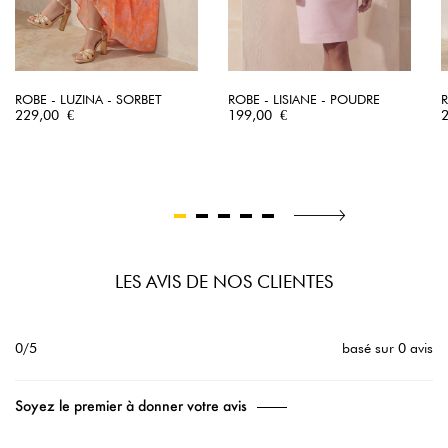
ROBE - LUZINA - SORBET
ROBE - LISIANE - POUDRE
R
Prix
Prix
P
229,00 €
199,00 €
LES AVIS DE NOS CLIENTES
0/5
basé sur 0 avis
Soyez le premier à donner votre avis