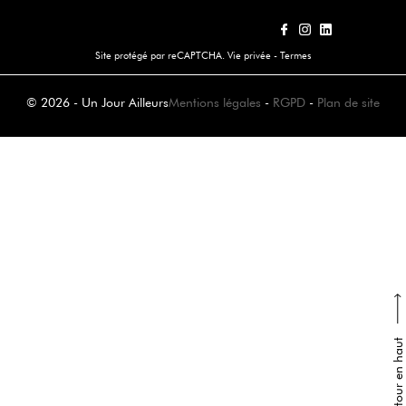
Site protégé par reCAPTCHA.
Vie privée
-
Termes
© 2026 - Un Jour Ailleurs
Mentions légales
-
RGPD
-
Plan de site
Retour en haut