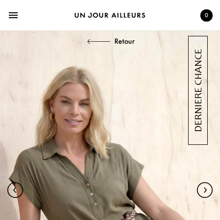
menu
0
Retour