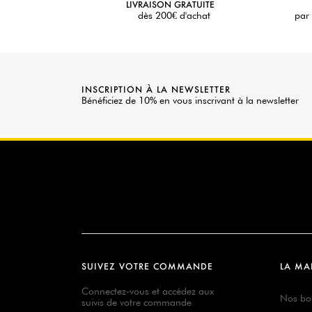
LIVRAISON GRATUITE
dès 200€ d'achat
par 
INSCRIPTION À LA NEWSLETTER
Bénéficiez de 10% en vous inscrivant à la newsletter
SUIVEZ VOTRE COMMANDE
LA MA
Connectez-vous et accédez aux
Nos bo
suivis de votre commande