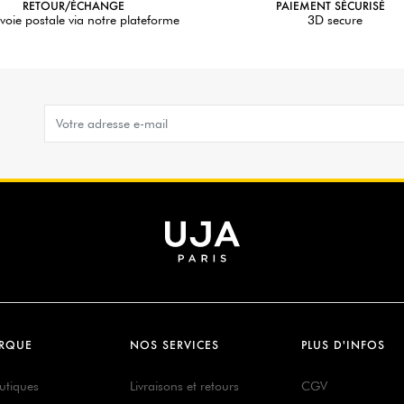
RETOUR/ÉCHANGE
PAIEMENT SÉCURISÉ
voie postale via notre plateforme
3D secure
RQUE
NOS SERVICES
PLUS D'INFOS
utiques
Livraisons et retours
CGV