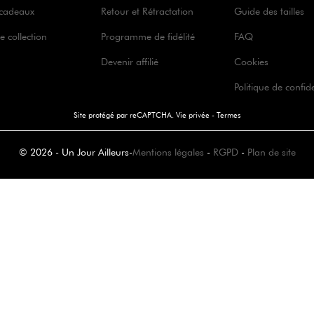
 cadeaux
Retour et Rétractation
Guide des tailles
e collection
Programme de fidélité
FAQ
Devenir affilié
Cookies
Politique de confide
Site protégé par reCAPTCHA.
Vie privée
-
Termes
© 2026 - Un Jour Ailleurs
-
Mentions légales
-
RGPD
-
Plan de site