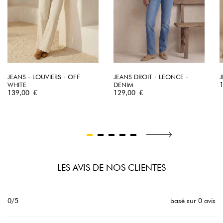
JEANS - LOUVIERS - OFF
JEANS DROIT - LEONCE -
J
P
WHITE
DENIM
Prix
Prix
139,00 €
129,00 €
LES AVIS DE NOS CLIENTES
0/5
basé sur 0 avis