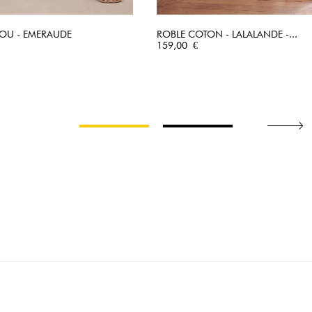
LOU - EMERAUDE
ROBLE COTON - LALALANDE -...
APERÇU RAPIDE
Prix
APERÇU RAPIDE
159,00 €