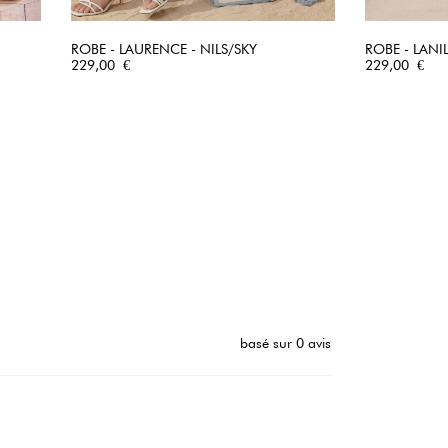
ROBE - LAURENCE - NILS/SKY
ROBE - LANI
Prix
APERÇU RAPIDE
Prix
229,00 €
229,00 €
basé sur 0 avis