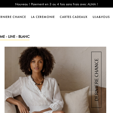
e Chance : -60% sur une sélection jusqu'au 23/08 en vous connectant à votre 
Livraison offerte dès 200€ d'achat
Nouveau ! Paiement en 3 ou 4 fois sans frais avec ALMA !
ERNIERE CHANCE
LA CEREMONIE
CARTES CADEAUX
UJA&VOUS
e Chance : -60% sur une sélection jusqu'au 23/08 en vous connectant à votre 
Livraison offerte dès 200€ d'achat
Nouveau ! Paiement en 3 ou 4 fois sans frais avec ALMA !
E - LINE - BLANC