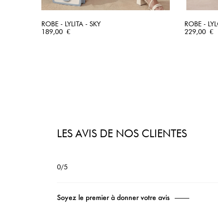
ROBE - LYLITA - SKY
ROBE - LY
Prix
APERÇU RAPIDE
Prix
189,00 €
229,00 €
LES AVIS DE NOS CLIENTES
0/5
Soyez le premier à donner votre avis