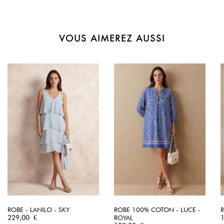
VOUS AIMEREZ AUSSI
ROBE - LANILO - SKY
ROBE 100% COTON - LUCE -
R
Prix
P
229,00 €
ROYAL