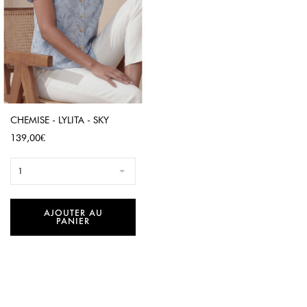
CHEMISE - LYLITA - SKY
Prix
139,00€
1
AJOUTER AU
PANIER