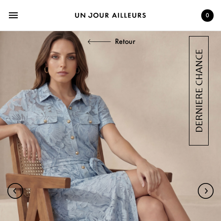
menu
0
Retour