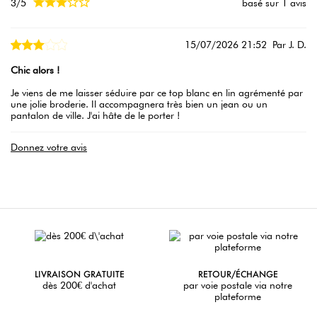





3/5
basé sur 1 avis
15/07/2026 21:52
Par J. D.
Chic alors !
Je viens de me laisser séduire par ce top blanc en lin agrémenté par
une jolie broderie. Il accompagnera très bien un jean ou un
pantalon de ville. J'ai hâte de le porter !
Donnez votre avis
LIVRAISON GRATUITE
RETOUR/ÉCHANGE
dès 200€ d'achat
par voie postale via notre
plateforme