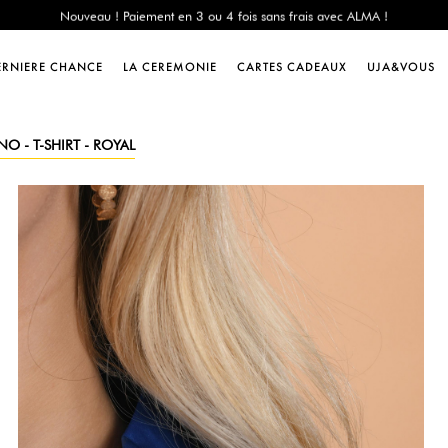
e Chance : -60% sur une sélection jusqu'au 23/08 en vous connectant à votre 
Livraison offerte dès 200€ d'achat
Nouveau ! Paiement en 3 ou 4 fois sans frais avec ALMA !
ERNIERE CHANCE
LA CEREMONIE
CARTES CADEAUX
UJA&VOUS
e Chance : -60% sur une sélection jusqu'au 23/08 en vous connectant à votre 
Livraison offerte dès 200€ d'achat
Nouveau ! Paiement en 3 ou 4 fois sans frais avec ALMA !
O - T-SHIRT - ROYAL