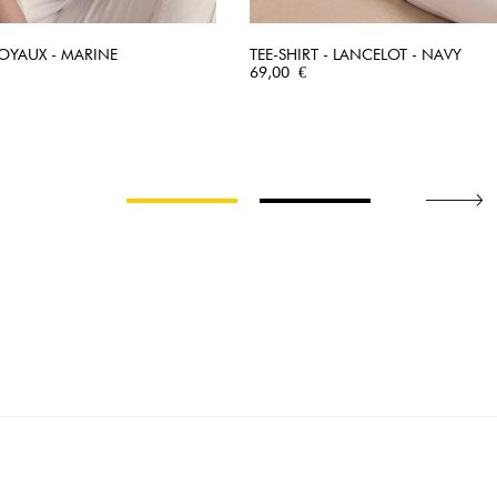
 LOYAUX - MARINE
TEE-SHIRT - LANCELOT - NAVY
APERÇU RAPIDE
Prix
APERÇU RAPIDE
69,00 €