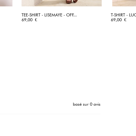
TEE-SHIRT - LISEMAYE - OFF...
T-SHIRT - LU
Prix
APERÇU RAPIDE
Prix
69,00 €
69,00 €
basé sur 0 avis