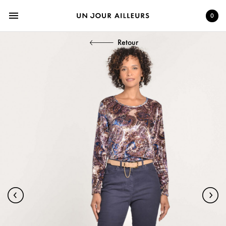
menu
0
Retour