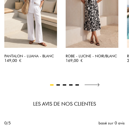
PANTALON - LUANA - BLANC
ROBE - LUCINE - NOIR/BLANC
R
Prix
Prix
P
149,00 €
169,00 €
LES AVIS DE NOS CLIENTES
0/5
basé sur 0 avis