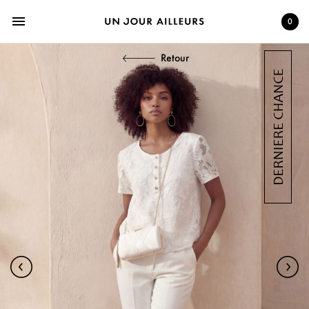
menu
0
Retour