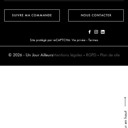
SUIVRE MA COMMANDE
NOUS CONTACTER
Site protégé par reCAPTCHA.
Vie privée
-
Termes
© 2026 - Un Jour Ailleurs
Mentions légales
-
RGPD
-
Plan de site
Retour en haut