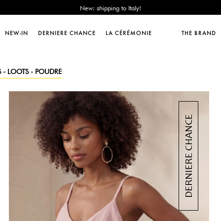
Sales : until -50%!
Free delivery from 89€!
New: shipping to Italy!
NEW-IN
DERNIERE CHANCE
LA CÉRÉMONIE
THE BRAND
Sales : until -50%!
Free delivery from 89€!
New: shipping to Italy!
 - LOOTS - POUDRE