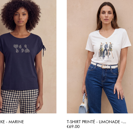
LIKE - MARINE
T-SHIRT PRINTÉ - LIMONADE -...
QUICK VIEW
Price
QUICK VIEW
€69.00