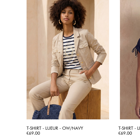
T-SHIRT - LUEUR - OW/NAVY
T-SHIRT - 
Price
QUICK VIEW
Price
€69.00
€69.00