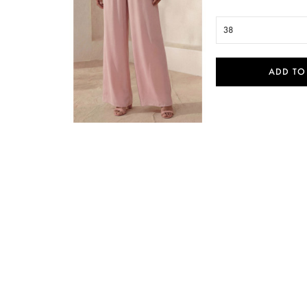
38
ADD TO

Quick view