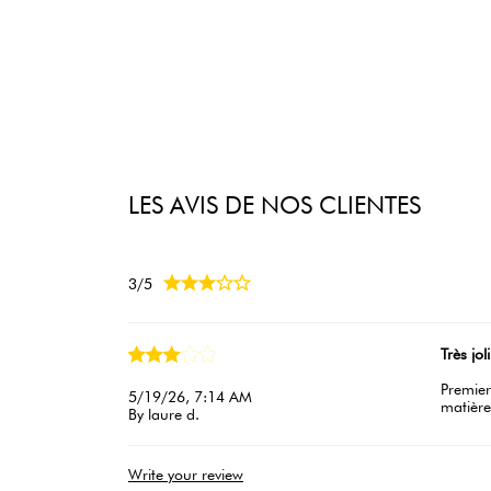
LES AVIS DE NOS CLIENTES





3/5
Très jol
Premier
5/19/26, 7:14 AM
matière
By laure d.
Write your review