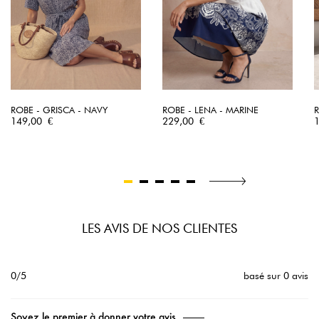
ROBE - GRISCA - NAVY
ROBE - LENA - MARINE
R
Prix
Prix
P
149,00 €
229,00 €
LES AVIS DE NOS CLIENTES
0/5
basé sur 0 avis
Soyez le premier à donner votre avis