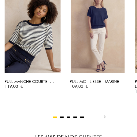
PULL MANCHE COURTE -...
PULL MC - LIESSE - MARINE
Prix
Prix
119,00 €
109,00 €
L
P