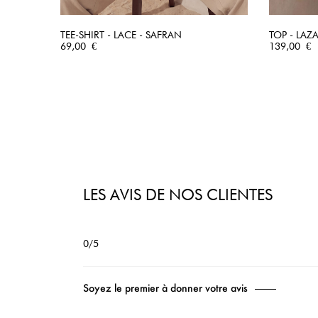
TEE-SHIRT - LACE - SAFRAN
TOP - LAZ
Prix
APERÇU RAPIDE
Prix
69,00 €
139,00 €
LES AVIS DE NOS CLIENTES
0/5
Soyez le premier à donner votre avis