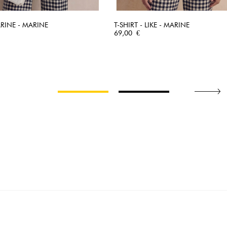
ARINE - MARINE
T-SHIRT - LIKE - MARINE
APERÇU RAPIDE
Prix
APERÇU RAPIDE
69,00 €