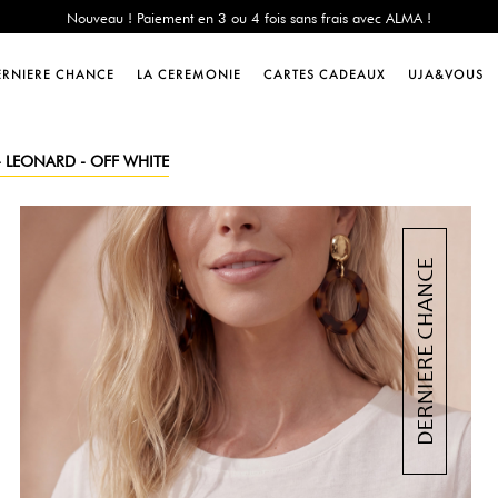
e Chance : -60% sur une sélection jusqu'au 23/08 en vous connectant à votre 
Livraison offerte dès 200€ d'achat
Nouveau ! Paiement en 3 ou 4 fois sans frais avec ALMA !
ERNIERE CHANCE
LA CEREMONIE
CARTES CADEAUX
UJA&VOUS
e Chance : -60% sur une sélection jusqu'au 23/08 en vous connectant à votre 
Livraison offerte dès 200€ d'achat
Nouveau ! Paiement en 3 ou 4 fois sans frais avec ALMA !
 - LEONARD - OFF WHITE