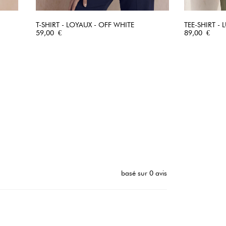
T-SHIRT - LOYAUX - OFF WHITE
TEE-SHIRT -
Prix
APERÇU RAPIDE
Prix
59,00 €
89,00 €
basé sur 0 avis