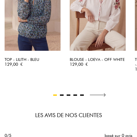
TOP - LILITH - BLEU
BLOUSE - LOEVA - OFF WHITE
T
Prix
Prix
129,00 €
129,00 €
-
P
LES AVIS DE NOS CLIENTES
0/5
basé sur 0 avis