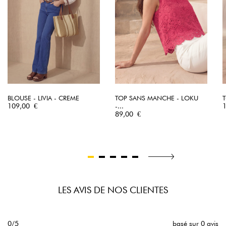
BLOUSE - LIVIA - CREME
TOP SANS MANCHE - LOKU
T
Prix
P
109,00 €
-...
Prix
89,00 €
LES AVIS DE NOS CLIENTES
0/5
basé sur 0 avis