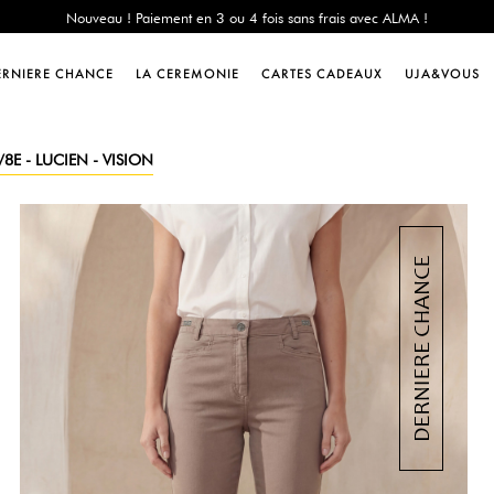
e Chance : -60% sur une sélection jusqu'au 23/08 en vous connectant à votre 
Livraison offerte dès 200€ d'achat
Nouveau ! Paiement en 3 ou 4 fois sans frais avec ALMA !
ERNIERE CHANCE
LA CEREMONIE
CARTES CADEAUX
UJA&VOUS
e Chance : -60% sur une sélection jusqu'au 23/08 en vous connectant à votre 
Livraison offerte dès 200€ d'achat
Nouveau ! Paiement en 3 ou 4 fois sans frais avec ALMA !
/8E - LUCIEN - VISION