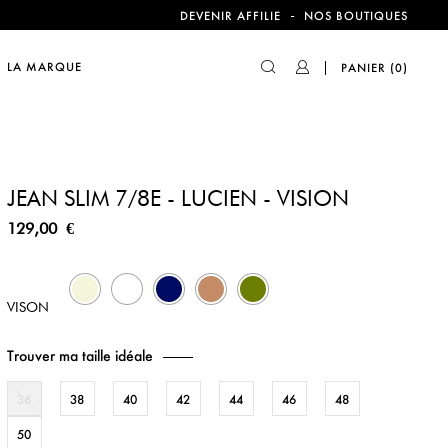
compte !
-
DEVENIR AFFILIE
NOS BOUTIQUES
LA MARQUE
PANIER
(0)
compte !
JEAN SLIM 7/8E - LUCIEN - VISION
129,00 €
7
8
43
88
590
VISON
Trouver ma taille idéale
36
38
40
42
44
46
48
50