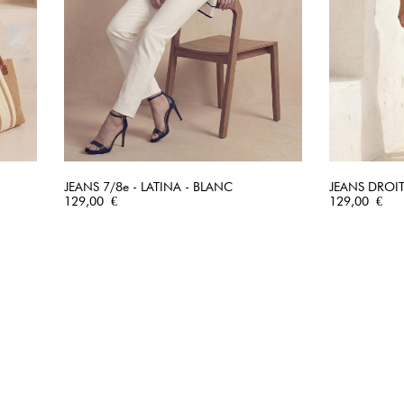
JEANS 7/8e - LATINA - BLANC
JEANS DROIT
Prix
APERÇU RAPIDE
Prix
129,00 €
129,00 €