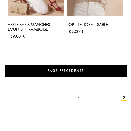
VESTE SANS MANCHES -
TOP - LENORA - SABLE
LOUNIS - FRAMBOISE
Prix
109,00 €
Prix
169,00 €
PAGE PRÉCÉDENTE
Précédent
2
1