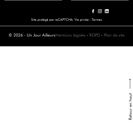
Site protégé par reCAPTCHA.
Vie privée
-
Termes
© 2026 - Un Jour Ailleurs
Mentions légales
-
RGPD
-
Plan de site
Retour en haut