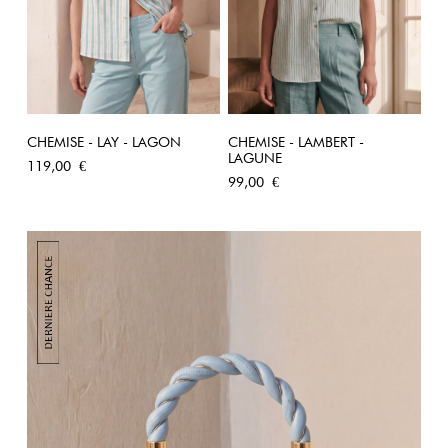
CHEMISE - LAY - LAGON
CHEMISE - LAMBERT -
LAGUNE
Prix
119,00 €
Prix
99,00 €