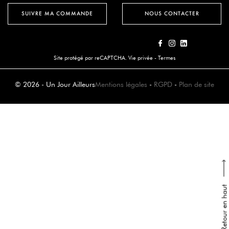
SUIVRE MA COMMANDE
NOUS CONTACTER
Site protégé par reCAPTCHA.
Vie privée
-
Termes
© 2026 - Un Jour Ailleurs
Mentions légales
-
RGPD
-
Plan de site
Retour en haut