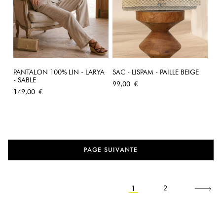
PANTALON 100% LIN - LARYA
SAC - LISPAM - PAILLE BEIGE
- SABLE
Prix
99,00 €
Prix
149,00 €
PAGE SUIVANTE
1
Suivant
2