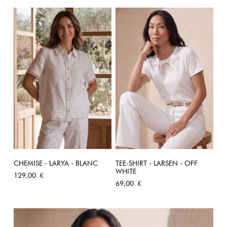
CHEMISE - LARYA - BLANC
TEE-SHIRT - LARSEN - OFF
WHITE
Prix
129,00 €
Prix
69,00 €