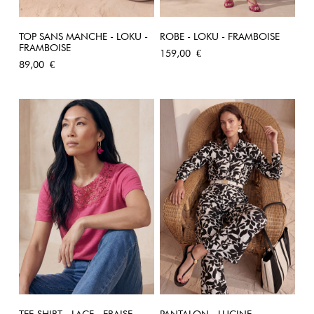
TOP SANS MANCHE - LOKU -
ROBE - LOKU - FRAMBOISE
FRAMBOISE
Prix
159,00 €
Prix
89,00 €
TEE-SHIRT - LACE - FRAISE
PANTALON - LUCINE -